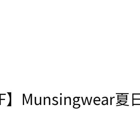
】Munsingwear