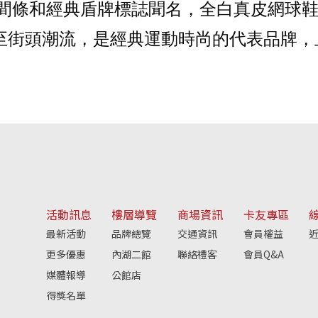
平行間條和經典盾牌標誌聞名，
全白真皮網球
至街頭潮流，是經典運動時尚的代表品牌，
活動訊息
樓層導覽
商場資訊
卡友專區
最新活動
品牌總覽
交通資訊
會員權益
近
更多優惠
內湖二館
聯絡禮客
會員Q&A
媒體報導
公館店
得獎名單