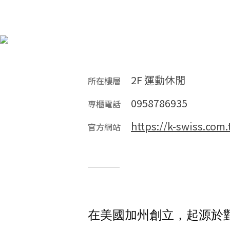
2F 運動休閒
所在樓層
0958786935
專櫃電話
https://k-swiss.co
官方網站
在美國加州創立，起源於