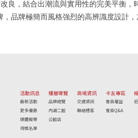
年不斷改良，結合出潮流與實用性的完美平衡，時
牌，品牌極簡而風格強烈的高辨識度設計，
活動訊息
樓層導覽
商場資訊
卡友專區
最新活動
品牌總覽
交通資訊
會員權益
近
更多優惠
內湖二館
聯絡禮客
會員Q&A
媒體報導
公館店
得獎名單