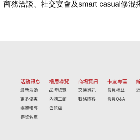
商務洽談、社交宴會及smart casual修
活動訊息
樓層導覽
商場資訊
卡友專區
最新活動
品牌總覽
交通資訊
會員權益
近
更多優惠
內湖二館
聯絡禮客
會員Q&A
媒體報導
公館店
得獎名單